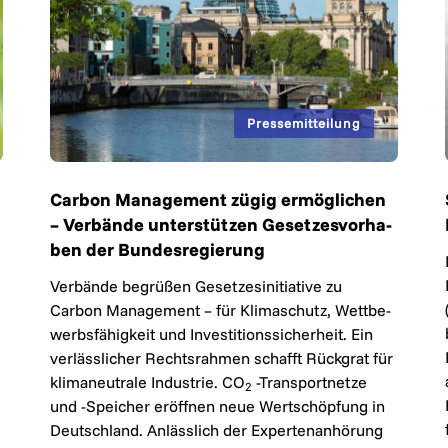
Carbon Management zü­gig er­mög­li­chen
– Ver­bän­de un­ter­stüt­zen Ge­set­zes­vor­ha­
ben der Bun­des­re­gie­rung
Ver­bän­de be­grü­ßen Ge­set­zes­ini­ti­a­ti­ve zu
Carbon Ma­nage­ment – für Kli­ma­schutz, Wett­be­
werbs­fä­hig­keit und In­ves­ti­ti­ons­si­cher­heit. Ein
ver­läss­li­cher Rechts­rah­men schafft Rück­grat für
kli­ma­neu­tra­le In­dus­trie. CO
-Trans­port­net­ze
2
und -Spei­cher er­öff­nen neue Wert­schöp­fung in
Deutsch­land. An­läss­lich der Ex­per­ten­an­hö­rung