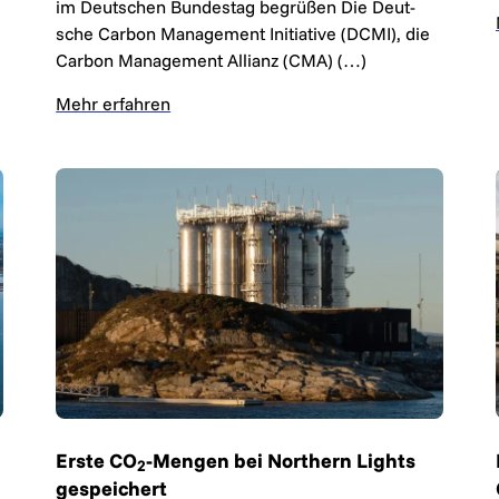
im Deut­schen Bun­des­tag be­grü­ßen Die Deut­
sche Carbon Ma­nage­ment Ini­ti­a­ti­ve (DCMI), die
Carbon Ma­nage­ment Allianz (CMA) (…)
Mehr erfahren
Erste CO
-Mengen bei Northern Lights
2
gespeichert