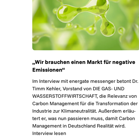
„Wir brauchen einen Markt für negative
Emissionen“
Im In­ter­view mit ener­gate messenger be­tont Dr.
Timm Kehler, Vor­stand von DIE GAS- UND
WASSERSTOFF­WIRTSCHAFT, die Re­le­vanz von
Carbon Ma­nage­ment für die Trans­for­ma­tion der
In­dus­trie zur Kli­ma­neu­tra­li­tät. Au­ßer­dem er­läu­
tert er, was nun pas­sie­ren muss, da­mit Carbon
Ma­nage­ment in Deutsch­land Rea­li­tät wird.
Interview lesen