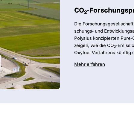
CO
-Forschungspr
2
Die For­schungs­ge­sell­schaf
schungs- und Ent­wick­lungs­a
Polysius kon­zi­pier­ten Pure-O
zei­gen, wie die CO
-Emis­si­
2
Oxyfuel-Ver­fah­rens künf­tig
Mehr erfahren