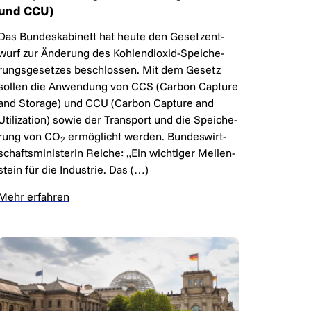
und CCU)
Das Bun­des­ka­bi­nett hat heu­te den Ge­setz­ent­
wurf zur Än­de­rung des Koh­len­di­o­xid-Spei­che­
rungs­ge­set­zes be­schlos­sen. Mit dem Ge­setz
sol­len die An­wen­dung von CCS (Carbon Capture
and Storage) und CCU (Carbon Capture and
Utilization) so­wie der Trans­port und die Spei­che­
rung von CO
er­mög­licht wer­den. Bun­des­wirt­
2
schafts­mi­nis­te­rin Reiche: „Ein wich­ti­ger Mei­len­
stein für die In­dus­trie. Das (…)
Mehr erfahren