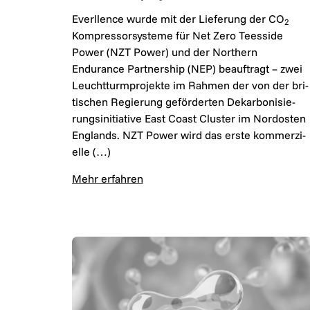
Everllence wur­de mit der Lie­fe­rung der CO
2
Kom­pres­sor­sys­te­me für Net Zero Teesside
Power (NZT Power) und der Northern
Endurance Part­ner­ship (NEP) be­auf­tragt – zwei
Leucht­turm­pro­jek­te im Rah­men der von der bri­
ti­schen Re­gie­rung ge­för­der­ten De­kar­bo­ni­sie­
rungs­ini­ti­a­ti­ve East Coast Cluster im Nord­os­ten
Eng­lands. NZT Power wird das ers­te kom­mer­zi­
el­le (…)
Mehr erfahren