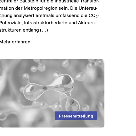
zen­tra­ler Bau­stein für die in­dus­tri­el­le Trans­for­
ma­tion der Me­tro­pol­re­gion sein. Die Un­ter­su­
chung ana­ly­siert erst­mals um­fas­send die CO
-
2
Po­ten­zi­a­le, In­fra­struk­tur­be­dar­fe und Ak­teurs­
struk­tu­ren ent­lang (…)
Mehr erfahren