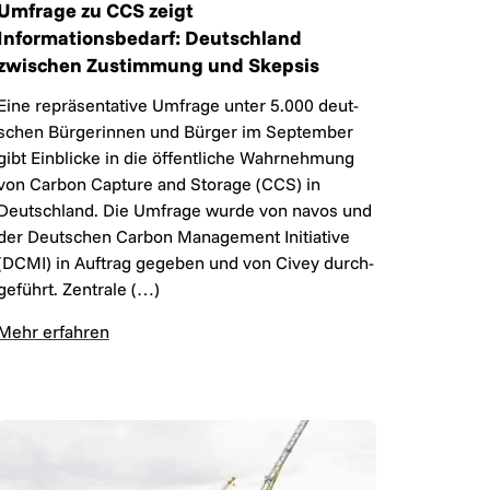
Umfrage zu CCS zeigt
Informationsbedarf: Deutschland
zwischen Zustimmung und Skepsis
Eine re­prä­sen­ta­ti­ve Um­fra­ge un­ter 5.000 deut­
schen Bür­ge­rin­nen und Bür­ger im Sep­tem­ber
gibt Ein­bli­cke in die öf­fent­li­che Wahr­neh­mung
von Carbon Capture and Storage (CCS) in
Deutsch­land. Die Um­fra­ge wur­de von navos und
der Deut­schen Carbon Ma­nage­ment Ini­ti­a­ti­ve
(DCMI) in Auf­trag ge­ge­ben und von Civey durch­
ge­führt. Zen­tra­le (…)
Mehr erfahren