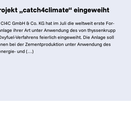
ojekt „catch4climate“ eingeweiht
t CI4C GmbH & Co. KG hat im Ju­li die welt­weit ers­te For­
n­la­ge ih­rer Art un­ter An­wen­dung des von thyssenkrupp
xyfuel-Ver­fah­rens fei­er­lich ein­ge­weiht. Die An­la­ge soll
o­nen bei der Ze­ment­pro­duk­tion un­ter An­wen­dung des
 ener­gie- und (…)