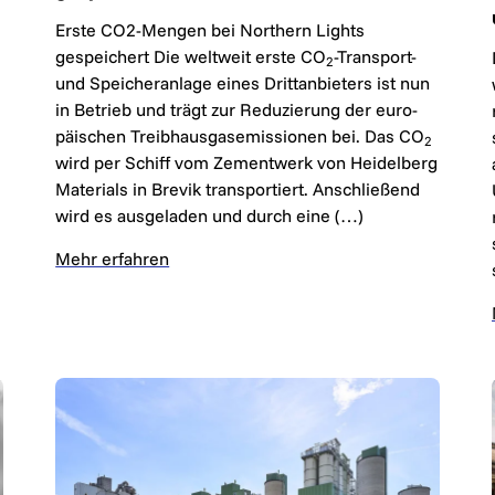
Erste CO2-Mengen bei Northern Lights
gespeichert Die welt­weit ers­te CO
-Trans­port-
2
und Spei­cher­an­la­ge eines Dritt­an­bie­ters ist nun
in Be­trieb und trägt zur Re­du­zie­rung der eu­ro­
pä­i­schen Treib­haus­gas­emis­si­o­nen bei. Das CO
2
wird per Schiff vom Ze­ment­werk von Hei­del­berg
Materials in Brevik trans­por­tiert. An­schlie­ßend
wird es aus­ge­la­den und durch eine (…)
Mehr erfahren