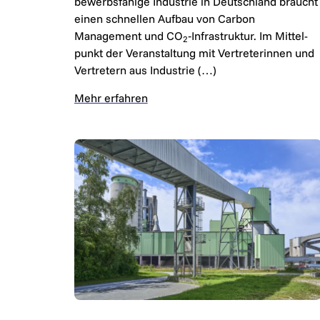
be­werbs­fä­hi­ge In­dus­trie in Deutschland braucht
ein­en schnel­len Aufbau von Carbon
Management und CO
‑Infrastruktur. Im Mittel­
2
punkt der Ver­an­stalt­ung mit Vertreter­innen und
Vertretern aus In­dust­rie (…)
Mehr erfahren