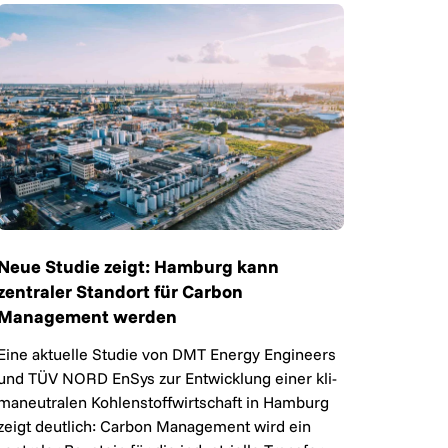
Neue Studie zeigt: Hamburg kann
zentraler Standort für Carbon
Management werden
Eine ak­tu­el­le Stu­die von DMT Energy Engineers
und TÜV NORD EnSys zur Ent­wick­lung ei­ner kli­
ma­neu­tra­len Koh­len­stoff­wirt­schaft in Ham­burg
zeigt deut­lich: Carbon Ma­nage­ment wird ein