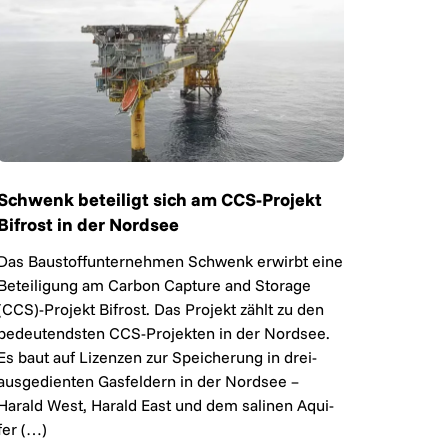
Schwenk beteiligt sich am CCS-Projekt
Bifrost in der Nordsee
Das Bau­stoff­un­ter­neh­men Schwenk er­wirbt eine
Be­tei­li­gung am Carbon Capture and Storage
(CCS)-Pro­jekt Bifrost. Das Pro­jekt zählt zu den
be­deu­tends­ten CCS-Pro­jek­ten in der Nord­see.
Es baut auf Li­zen­zen zur Spei­che­rung in drei­
aus­ge­dien­ten Gas­fel­dern in der Nord­see –
Harald West, Harald East und dem sa­li­nen Aqui­
fer (…)