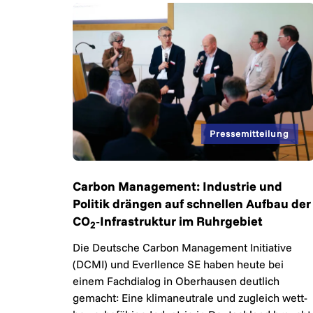
Carbon Management: Industrie und
Politik drängen auf schnellen Aufbau der
CO
‑Infrastruktur im Ruhrgebiet
2
Die Deutsche Carbon Management Initiative
(DCMI) und Everllence SE haben heute bei
einem Fach­dialog in Ober­hausen deutlich
gemacht: Eine klima­neutrale und zu­gleich wett­